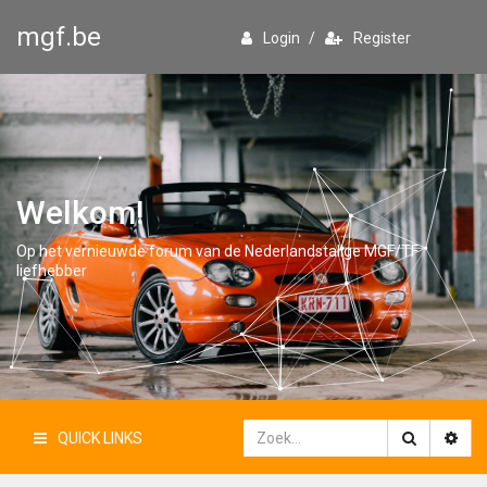
mgf.be
Login
/
Register
Welkom!
Op het vernieuwde forum van de Nederlandstalige MGF/TF
liefhebber
QUICK LINKS