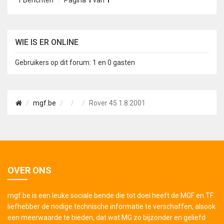
1 Berichten
Pagina
1
van
1
WIE IS ER ONLINE
Gebruikers op dit forum: 1 en 0 gasten
mgf.be
Rover 45 1.8 2001
OVER ONS
mgf.be is een leuke sociale bende die tot doel heeft de MGF en TF
liefhebber de nodige technische informatie te verschaffen, alsook
een meerwaarde te bieden, dat wat MG zo bijzonder en geliefd