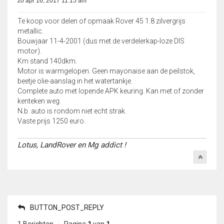
zo apr 16, 2017 11:15 am
Te koop voor delen of opmaak Rover 45 1.8 zilvergrijs
metallic.
Bouwjaar 11-4-2001 (dus met de verdelerkap-loze DIS
motor).
Km stand 140dkm.
Motor is warmgelopen. Geen mayonaise aan de peilstok,
beetje olie-aanslag in het watertankje.
Complete auto met lopende APK keuring. Kan met of zonder
kenteken weg.
N.b. auto is rondom niet echt strak.
Vaste prijs 1250 euro.
Lotus, LandRover en Mg addict !
BUTTON_POST_REPLY