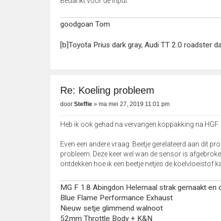
Bedankt voor de input.
goodgoan Tom
[b]Toyota Prius dark gray, Audi TT 2.0 roadster d
Re: Koeling probleem
door
Steffie
»
ma mei 27, 2019 11:01 pm
Heb ik ook gehad na vervangen koppakking na HGF. Ble
Even een andere vraag. Beetje gerelateerd aan dit p
probleem. Deze keer wel wan de sensor is afgebroken.
ontdekken hoe ik een beetje netjes de koelvloeistof 
MG F 1.8 Abingdon Helemaal strak gemaakt en 
Blue Flame Performance Exhaust
Nieuw setje glimmend walnoot
52mm Throttle Body + K&N