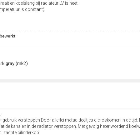
ait en koelslang bij radiateur LV is heet.
 temperatuur is constant)
 bewerkt.
ark gray (mk2)
:
ebruik verstoppen Door allerlei metaaldeeltjes die loskomen in de tijd. 
at de kanalen in de radiator verstoppen. Met gevolg heter wordend koelw
en: zachte cilinderkop.