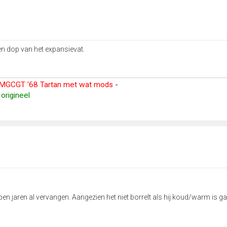
ten dop van het expansievat.
MGCGT '68 Tartan met wat mods
-
origineel
en jaren al vervangen. Aangezien het niet borrelt als hij koud/warm is ga