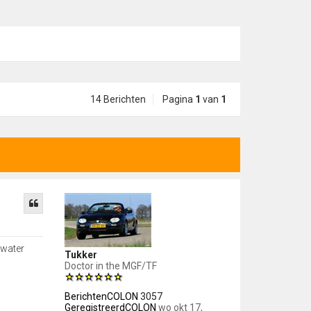
14 Berichten
Pagina
1
van
1
 water
Tukker
Doctor in the MGF/TF
BerichtenCOLON
3057
GeregistreerdCOLON
wo okt 17,