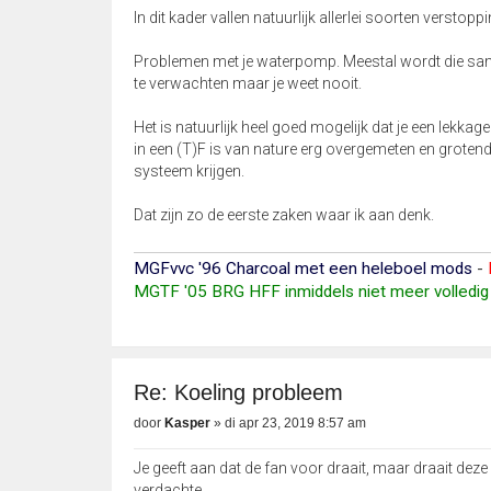
In dit kader vallen natuurlijk allerlei soorten versto
Problemen met je waterpomp. Meestal wordt die sam
te verwachten maar je weet nooit.
Het is natuurlijk heel goed mogelijk dat je een lekka
in een (T)F is van nature erg overgemeten en grotend
systeem krijgen.
Dat zijn zo de eerste zaken waar ik aan denk.
MGFvvc '96 Charcoal met een heleboel mods
-
MGTF '05 BRG HFF inmiddels niet meer volledig 
Re: Koeling probleem
door
Kasper
»
di apr 23, 2019 8:57 am
Je geeft aan dat de fan voor draait, maar draait deze
verdachte.