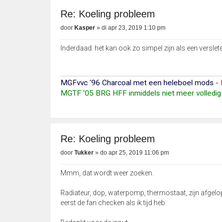
Re: Koeling probleem
door
Kasper
»
di apr 23, 2019 1:10 pm
Inderdaad: het kan ook zo simpel zijn als een versle
MGFvvc '96 Charcoal met een heleboel mods
-
MGTF '05 BRG HFF inmiddels niet meer volledig 
Re: Koeling probleem
door
Tukker
»
do apr 25, 2019 11:06 pm
Mmm, dat wordt weer zoeken.
Radiateur, dop, waterpomp, thermostaat, zijn afgelop
eerst de fan checken als ik tijd heb.