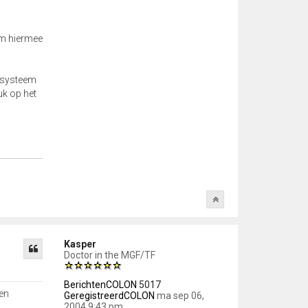
em hiermee
elsysteem
uk op het
Kasper
Doctor in the MGF/TF
BerichtenCOLON
5017
een
GeregistreerdCOLON
ma sep 06,
2004 9:43 pm