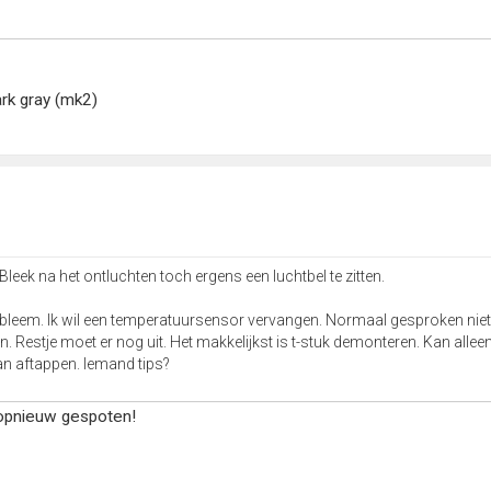
ark gray (mk2)
ek na het ontluchten toch ergens een luchtbel te zitten.
robleem. Ik wil een temperatuursensor vervangen. Normaal gesproken niet
 Restje moet er nog uit. Het makkelijkst is t-stuk demonteren. Kan alleen
kan aftappen. Iemand tips?
opnieuw gespoten!