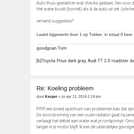
Auto thuis gestald en wat checks gedaan, fan voor dra
Het water kookt (borrelt) als ik de auto uit zet. (olie
iemand suggesties?
Laatst bijgewerkt door 1 op
Tukker
, in totaal 0 keer
goodgoan Tom
[b]Toyota Prius dark gray, Audi TT 2.0 roadster d
Re: Koeling probleem
door
Kasper
»
zo apr 21, 2019 2:19 pm
Pffff een breed spectrum van problemen kan dat zijn
De doorstroming van een oude radiator gaat na jaren g
verlaagt het debiet aan water wat je rondpompt. Omd
langer in je motor blijft. Ik ken de uiteindelijke gevolg