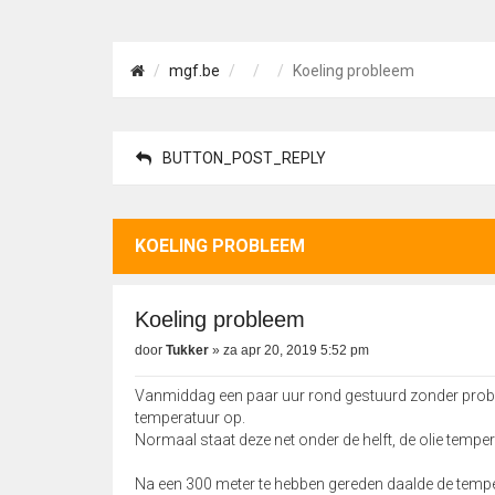
mgf.be
Koeling probleem
BUTTON_POST_REPLY
KOELING PROBLEEM
Koeling probleem
door
Tukker
»
za apr 20, 2019 5:52 pm
Vanmiddag een paar uur rond gestuurd zonder proble
temperatuur op.
Normaal staat deze net onder de helft, de olie temp
Na een 300 meter te hebben gereden daalde de tempera