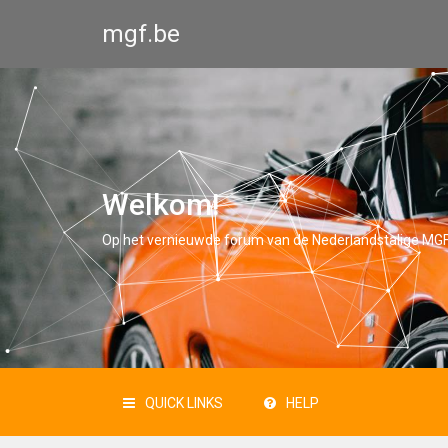
mgf.be
Welkom!
Op het vernieuwde forum van de Nederlandstalige MGF
QUICK LINKS
HELP