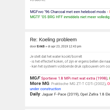
MGFvvc '96 Charcoal met een heleboel mods
-
MGTF '05 BRG HFF inmiddels niet meer volledig 
Re: Koeling probleem
door
ErikB
»
di apr 23, 2019 12:43 pm
Je stelt dat het water kookt/borrelt
- is het effectief koken, of zijn er ergens bellen die 
- kan het systeem voldoende druk opbouwen om ook
MG
F
:
Sportieve 1.8 MPi met wat extra (1998)
;
More MG
:
Praktische MG ZT-T CDTi (2002)
,
O
under construction
Daily
: Jaguar F-Pace (2019), Opel Zafira 1.8 E