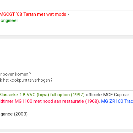
MGCGT '68 Tartan met wat mods
-
origineel
naar boven komen ?
 het kookpunt te verhogen ?
Klassieke 1.8 VVC (bijna) full option (1997)
officiële MGF Cup car
ldtimer MG1100 met nood aan restauratie (1968)
,
MG ZR160 Trac
legance (2003)