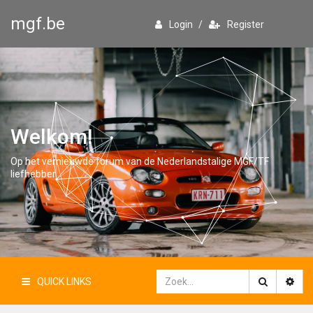
mgf.be
Login
/
Register
Welkom!
Op het vernieuwde forum van de Nederlandstalige MGF/TF
liefhebber
QUICK LINKS