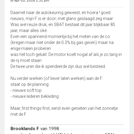
di apr 03, 2018 1:51 pm
Daarnet naar de autokeuring geweest, en hoera ! goed
nieuws, mijn F is er door; met glans geslaagd zeg maar
Was wel reuze druk, en SBAT bestaat dit jaar blijkbaar 85
jaar, maar alles oké.
Even een spannend momentje bij het meten van de co
(kregen maar niet onder de 0.3% bij gas geven) maar na
enige malen proberen
was het toch gelukt. De motor koelt nogal af als je zo lang in
de rij moet staan
De twee uren die ik spendeerde zijn dus wel besteed.
Nu verder werken (of liever laten werken) aan de F:
staat op de planning:
- nieuwe soft top
- nieuwe lederen bekleding
Maar, first things first, eerst even genieten van het zonnetje
met de F
Brooklands F
van 1998