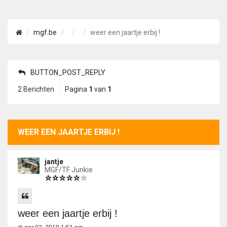
mgf.be
weer een jaartje erbij !
BUTTON_POST_REPLY
2 Berichten
Pagina
1
van
1
WEER EEN JAARTJE ERBIJ !
jantje
MGF/TF Junkie
weer een jaartje erbij !