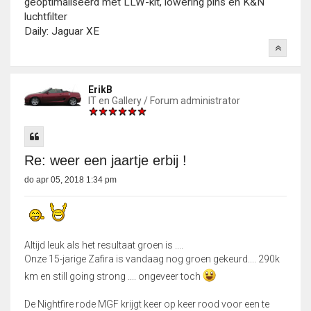
geoptimaliseerd met LLW-kit, lowering pins en K&N
luchtfilter
Daily: Jaguar XE
ErikB
IT en Gallery / Forum administrator
Re: weer een jaartje erbij !
do apr 05, 2018 1:34 pm
Altijd leuk als het resultaat groen is ....
Onze 15-jarige Zafira is vandaag nog groen gekeurd.... 290k
km en still going strong .... ongeveer toch
De Nightfire rode MGF krijgt keer op keer rood voor een te