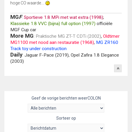
hoge CO waarde....
MG
F
:
Sportieve 1.8 MPi met wat extra (1998)
;
Klassieke 1.8 VVC (bijna) full option (1997)
officiële
MGF Cup car
More MG
:
Praktische MG ZT-T CDTi (2002)
,
Oldtimer
MG1100 met nood aan restauratie (1968)
,
MG ZR160
Track toy under construction
Daily
: Jaguar F-Pace (2019), Opel Zafira 1.8 Elegance
(2003)
Geef de vorige berichten weerCOLON
Sorteer op