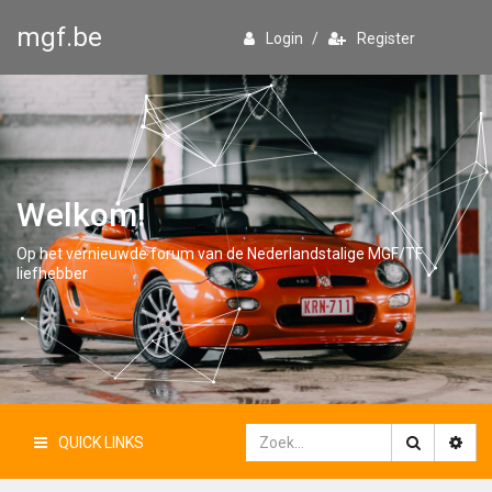
mgf.be
Login
/
Register
Welkom!
Op het vernieuwde forum van de Nederlandstalige MGF/TF
liefhebber
QUICK LINKS