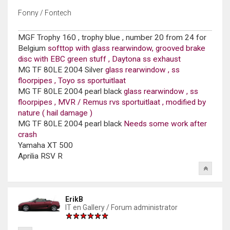
Fonny / Fontech
MGF Trophy 160 , trophy blue , number 20 from 24 for
Belgium
softtop with glass rearwindow, grooved brake
disc with EBC green stuff , Daytona ss exhaust
MG TF 80LE 2004 Silver
glass rearwindow , ss
floorpipes , Toyo ss sportuitlaat
MG TF 80LE 2004 pearl black
glass rearwindow , ss
floorpipes , MVR / Remus rvs sportuitlaat , modified by
nature ( hail damage )
MG TF 80LE 2004 pearl black
Needs some work after
crash
Yamaha XT 500
Aprilia RSV R
ErikB
IT en Gallery / Forum administrator