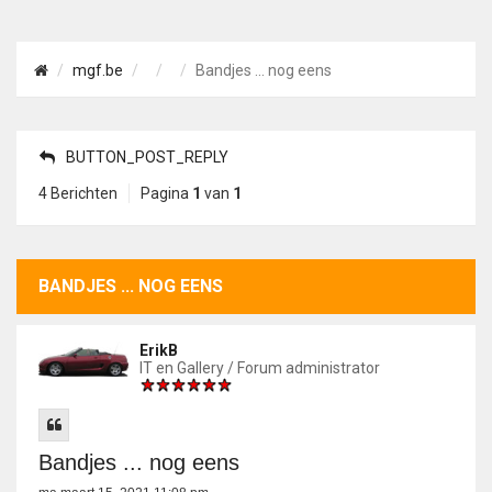
mgf.be
Bandjes ... nog eens
BUTTON_POST_REPLY
4 Berichten
Pagina
1
van
1
BANDJES ... NOG EENS
ErikB
IT en Gallery / Forum administrator
Bandjes ... nog eens