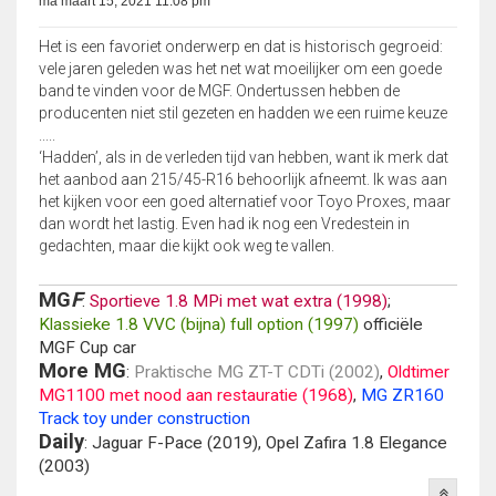
ma maart 15, 2021 11:08 pm
Het is een favoriet onderwerp en dat is historisch gegroeid:
vele jaren geleden was het net wat moeilijker om een goede
band te vinden voor de MGF. Ondertussen hebben de
producenten niet stil gezeten en hadden we een ruime keuze
.....
‘Hadden’, als in de verleden tijd van hebben, want ik merk dat
het aanbod aan 215/45-R16 behoorlijk afneemt. Ik was aan
het kijken voor een goed alternatief voor Toyo Proxes, maar
dan wordt het lastig. Even had ik nog een Vredestein in
gedachten, maar die kijkt ook weg te vallen.
MG
F
:
Sportieve 1.8 MPi met wat extra (1998)
;
Klassieke 1.8 VVC (bijna) full option (1997)
officiële
MGF Cup car
More MG
:
Praktische MG ZT-T CDTi (2002)
,
Oldtimer
MG1100 met nood aan restauratie (1968)
,
MG ZR160
Track toy under construction
Daily
: Jaguar F-Pace (2019), Opel Zafira 1.8 Elegance
(2003)