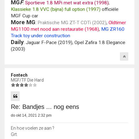
MG
F
:
Sportieve 1.8 MPi met wat extra (1998)
;
Klassieke 1.8 VVC (bijna) full option (1997)
officiële
MGF Cup car
More MG
:
Praktische MG ZT-T CDTi (2002)
,
Oldtimer
MG1100 met nood aan restauratie (1968)
,
MG ZR160
Track toy under construction
Daily
: Jaguar F-Pace (2019), Opel Zafira 1.8 Elegance
(2003)
Fontech
MGF/TF Die Hard
Re: Bandjes ... nog eens
do okt 14, 2021 2:32 pm
En hoe voelen ze aan ?
Grt.