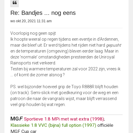
Re: Bandjes ... nog eens
wo okt 20, 2021 11:31 am
Voorlopig nog geen spijt
Ik hoopte weeral op regen tijdens een eventje in d'Ardennen,
maar die bleef uit. Er werd tijdens het rijden niet hard
gepusht
en de temperaturen (omgeving) bleven eerder laag. Maar in
deze 'normale' omstandigheden presteerden de Uniroyal
Rainsports niet verkeerd.
Testen bij warmere temperaturen zal voor 2022 zijn, vrees ik
... of komt die zomer alsnog ?
PS. wel bijzonder hoeveel grip de Toyo R888R blijft houden
(on track). Semi-slick met goedkeuring voor de weg en een
patroon die naar de vangrails wijst, maar blijft verrassend
veel grip houden bij wat regen.
MG
F
:
Sportieve 1.8 MPi met wat extra (1998)
;
Klassieke 1.8 VVC (bijna) full option (1997)
officiële
MGF Cup car