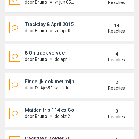
door
Bruno
vr jun 05, 2015 12:06 am
Reacties
Trackday 8 April 2015
14
door
Bruno
zo apr 05, 2015 9:26 pm
Reacties
8 On track vervoer
4
door
Bruno
do apr 16, 2015 7:16 pm
Reacties
Eindelijk ook met mijn MG on track.
2
door
Drikje S1
di dec 09, 2014 2:18 pm
Reacties
Maiden trip 114 ex Cor Euser : 22/10/2014
0
door
Bruno
do okt 23, 2014 12:34 am
Reacties
trackdays Zolder 30 Juli en 10 augustus