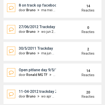
8 on track op facebook !!
14
door
Bruno
ma mei 28, 2012 1:33 pm
Reacties
27/06/2012 Trackday Zolder
0
door
Bruno
wo jun 27, 2012 11:33 pm
Reacties
30/5/2011 Trackday
2
door
Bruno
ma jun 18, 2012 11:37 pm
Reacties
Open pitlane day 9/5/12
14
door
Ronald MG TF
wo mei 09, 2012 9:00 pm
Reacties
11-04-2012 trackday Zolder
20
door
Bruno
wo apr 11, 2012 10:26 pm
Reacties