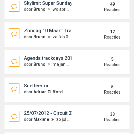
Skylimit Super Sunday
49
door
Bruno
wo apr 10, 2013 1:10 am
Reacties
Zondag 10 Maart: Trackday Zolder
17
door
Bruno
za feb 09, 2013 11:16 pm
Reacties
Agenda trackdays 2013
5
door
Bruno
ma jan 14, 2013 2:11 am
Reacties
Snetteerton
5
door
Adrian Clifford
wo okt 17, 2012 7:52 pm
Reacties
25/07/2012 - Circuit Zolder
33
door
Maxime
zo jul 08, 2012 5:17 pm
Reacties