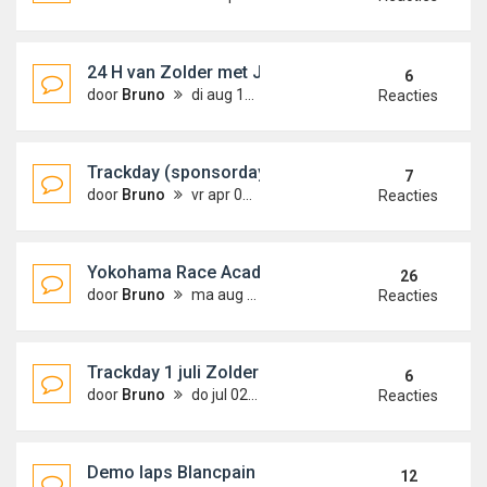
24 H van Zolder met JJ motorsport !
6
door
Bruno
di aug 16, 2016 3:15 pm
Reacties
Trackday (sponsorday) 6 april 2016
7
door
Bruno
vr apr 08, 2016 10:48 am
Reacties
Yokohama Race Academy 2015 ( #YRA15 )
26
door
Bruno
ma aug 10, 2015 4:29 pm
Reacties
Trackday 1 juli Zolder
6
door
Bruno
do jul 02, 2015 11:08 pm
Reacties
Demo laps Blancpain GT serie 7 juni
12