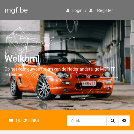
mgf.be
Login
/
Register
Welkom!
Op het vernieuwde forum van de Nederlandstalige MGF/TF
liefhebber
QUICK LINKS