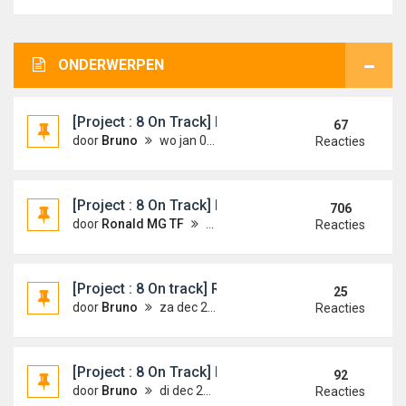
ONDERWERPEN
[Project : 8 On Track] MG ZR MGCC championship
67
door
Bruno
wo jan 04, 2012 12:09 am
Reacties
[Project : 8 On Track] MG/ZR vgk 200+ Racer
706
door
Ronald MG TF
ma jul 26, 2010 2:06 am
Reacties
[Project : 8 On track] Rover 114 cupracer yellow
25
door
Bruno
za dec 29, 2012 12:01 am
Reacties
[Project : 8 On Track] Rover 114 cupracer white
92
door
Bruno
di dec 20, 2011 1:53 am
Reacties