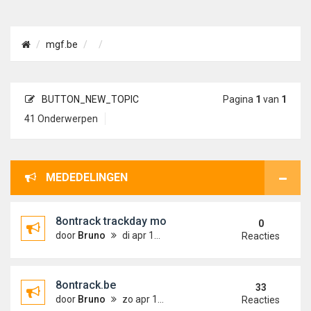
mgf.be
BUTTON_NEW_TOPIC
Pagina
1
van
1
41 Onderwerpen
MEDEDELINGEN
8ontrack trackday movies
0
door
Bruno
di apr 17, 2012 11:30 pm
Reacties
8ontrack.be
33
door
Bruno
zo apr 17, 2011 9:15 pm
Reacties