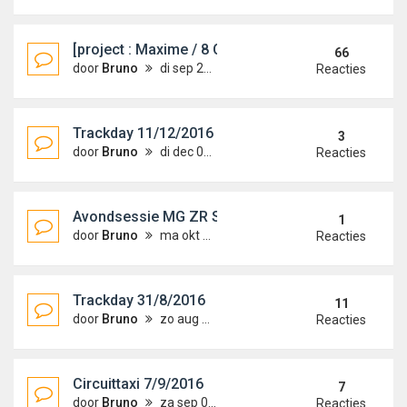
[project : Maxime / 8 On Track] MG/ZS +180 Racer
66
door
Bruno
di sep 27, 2011 9:25 pm
Reacties
Trackday 11/12/2016
3
door
Bruno
di dec 06, 2016 11:17 am
Reacties
Avondsessie MG ZR Supersunday 30/10/2016
1
door
Bruno
ma okt 31, 2016 1:22 am
Reacties
Trackday 31/8/2016
11
door
Bruno
zo aug 14, 2016 11:47 pm
Reacties
Circuittaxi 7/9/2016
7
door
Bruno
za sep 03, 2016 6:36 pm
Reacties