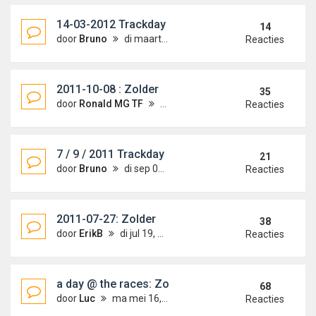
14-03-2012 Trackday zolder
14
door
Bruno
di maart 20, 2012 9:54 pm
Reacties
2011-10-08 : Zolder
35
door
Ronald MG TF
ma aug 08, 2011 11:25 pm
Reacties
7 / 9 / 2011 Trackday
21
door
Bruno
di sep 06, 2011 11:26 pm
Reacties
2011-07-27: Zolder
38
door
ErikB
di jul 19, 2011 8:16 am
Reacties
a day @ the races: Zolder 18 juni
68
door
Luc
ma mei 16, 2011 8:28 am
Reacties