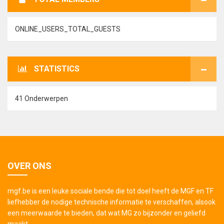
ONLINE_USERS_TOTAL_GUESTS
STATISTICS
41 Onderwerpen
OVER ONS
mgf.be is een leuke sociale bende die tot doel heeft de MGF en TF
liefhebber de nodige technische informatie te verschaffen, alsook
een meerwaarde te bieden, dat wat MG zo bijzonder en geliefd