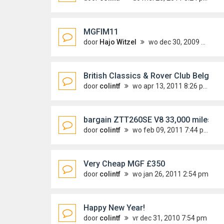
MGFIM11
door
Hajo Witzel
wo dec 30, 2009 3:42 pm
British Classics & Rover Club Belgium
door
colintf
wo apr 13, 2011 8:26 pm
bargain ZTT260SE V8 33,000 miles ju
door
colintf
wo feb 09, 2011 7:44 pm
Very Cheap MGF £350
door
colintf
wo jan 26, 2011 2:54 pm
Happy New Year!
door
colintf
vr dec 31, 2010 7:54 pm