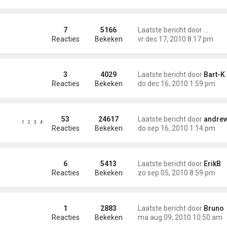
l changed
7
5166
Laatste bericht door
terren
Reacties
Bekeken
vr dec 17, 2010 8:17 pm
3
4029
Laatste bericht door
Bart-K
Reacties
Bekeken
do dec 16, 2010 1:59 pm
53
24617
Laatste bericht door
andre
1
2
3
4
Reacties
Bekeken
do sep 16, 2010 1:14 pm
5 ono
6
5413
Laatste bericht door
ErikB
Reacties
Bekeken
zo sep 05, 2010 8:59 pm
1
2883
Laatste bericht door
Bruno
Reacties
Bekeken
ma aug 09, 2010 10:50 am