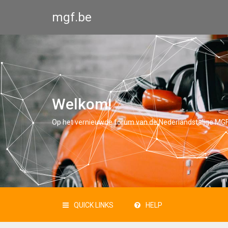
mgf.be
Welkom!
Op het vernieuwde forum van de Nederlandstalige MGF
QUICK LINKS
HELP