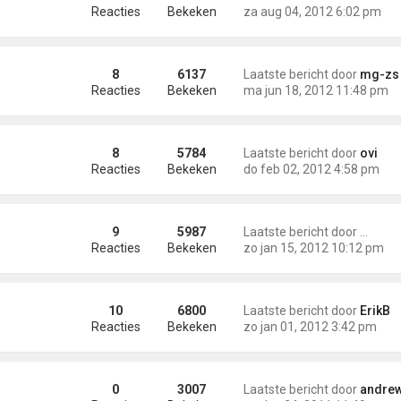
Reacties
Bekeken
za aug 04, 2012 6:02 pm
8
6137
Laatste bericht door
mg-zs
Reacties
Bekeken
ma jun 18, 2012 11:48 pm
tions in France =illegal
8
5784
Laatste bericht door
ovi
Reacties
Bekeken
do feb 02, 2012 4:58 pm
9
5987
Laatste bericht door
Remco
Reacties
Bekeken
zo jan 15, 2012 10:12 pm
 to be auctioned 14/1/1
10
6800
Laatste bericht door
ErikB
Reacties
Bekeken
zo jan 01, 2012 3:42 pm
0
3007
Laatste bericht door
andre