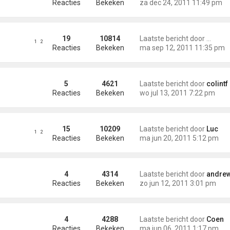
Reacties
Bekeken
za dec 24, 2011 11:49 pm
19
10814
Laatste bericht door
mgf_st
1
2
Reacties
Bekeken
ma sep 12, 2011 11:35 pm
ord Imperial War Museum,
5
4621
Laatste bericht door
colintf
Reacties
Bekeken
wo jul 13, 2011 7:22 pm
15
10209
Laatste bericht door
Luc
1
2
Reacties
Bekeken
ma jun 20, 2011 5:12 pm
4
4314
Laatste bericht door
andre
Reacties
Bekeken
zo jun 12, 2011 3:01 pm
4
4288
Laatste bericht door
Coen
Reacties
Bekeken
ma jun 06, 2011 1:17 pm