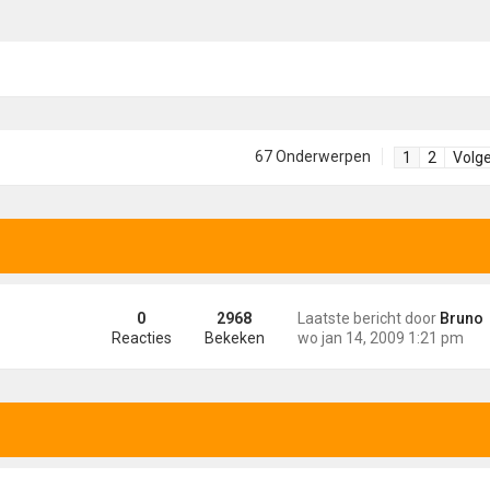
67 Onderwerpen
1
2
Volg
0
2968
Laatste bericht door
Bruno
Reacties
Bekeken
wo jan 14, 2009 1:21 pm