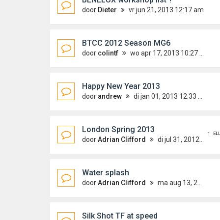
door
Dieter
vr jun 21, 2013 12:17 am
BTCC 2012 Season MG6
door
colintf
wo apr 17, 2013 10:27 am
Happy New Year 2013
door
andrew
di jan 01, 2013 12:33 am
London Spring 2013
EL
1
door
Adrian Clifford
di jul 31, 2012 7:50 pm
Water splash
door
Adrian Clifford
ma aug 13, 2012 10:47 pm
Silk Shot TF at speed