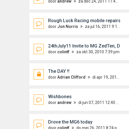
door
andrew
za dec 24, 2011 11:49 pm
Rough Luck Racing mobile repairs
door
Jon Norris
za jul 16, 2011 9:19 pm
24thJuly11 Invite to MG ZedTen, Duxf
door
colintf
za okt 30, 2010 7:39 pm
The DAY !!
door
Adrian Clifford
di apr 19, 2011 5:18 pm
Wishbones
door
andrew
di jun 07, 2011 12:40 pm
Drove the MG6 today
door
colintf
do mei 26, 2011 8:24 pm