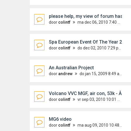
please help, my view of forum has al
door
colintf
ma dec 06, 2010 7:40 pm
Spa European Event Of The Year 2011
door
colintf
do dec 02, 2010 7:29 pm
An Australian Project
door
andrew
do jan 15, 2009 8:49 am
Volcano VVC MGF, air con, 53k - Â£79
door
colintf
vr sep 03, 2010 10:01 pm
MG6 video
door
colintf
ma aug 09, 2010 10:48 am