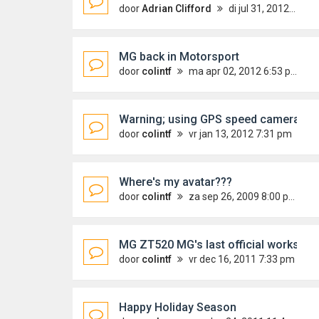
door
Adrian Clifford
di jul 31, 2012 9:31 pm
MG back in Motorsport
door
colintf
ma apr 02, 2012 6:53 pm
Warning; using GPS speed camera loca
door
colintf
vr jan 13, 2012 7:31 pm
Where's my avatar???
door
colintf
za sep 26, 2009 8:00 pm
MG ZT520 MG's last official works car
door
colintf
vr dec 16, 2011 7:33 pm
Happy Holiday Season