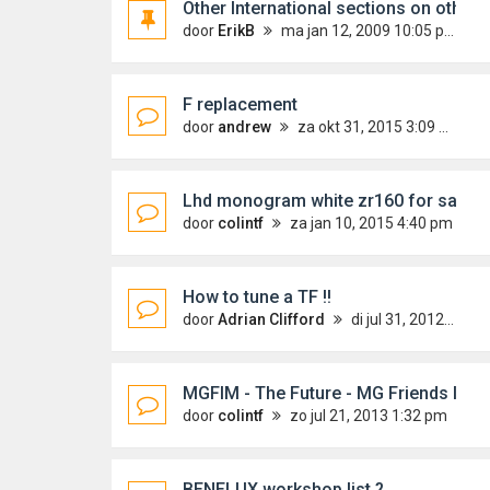
Other International sections on othe
door
ErikB
ma jan 12, 2009 10:05 pm
F replacement
door
andrew
za okt 31, 2015 3:09 am
Lhd monogram white zr160 for sale
door
colintf
za jan 10, 2015 4:40 pm
How to tune a TF !!
door
Adrian Clifford
di jul 31, 2012 8:19 pm
MGFIM - The Future - MG Friends In M
door
colintf
zo jul 21, 2013 1:32 pm
BENELUX workshop list ?