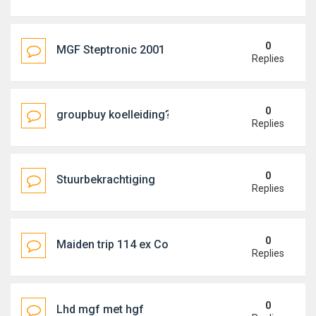
0
MGF Steptronic 2001 Nightfire red
Replies
0
groupbuy koelleiding?
Replies
0
Stuurbekrachtiging
Replies
0
Maiden trip 114 ex Cor Euser : 22/10/2014
Replies
0
Lhd mgf met hgf