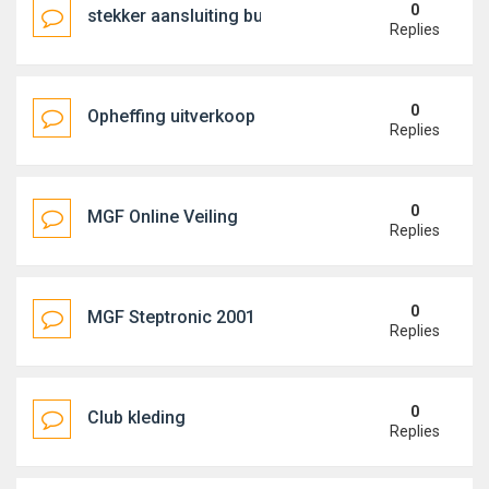
0
stekker aansluiting buitenspiegels
Replies
0
Opheffing uitverkoop Paul's parts
Replies
0
MGF Online Veiling
Replies
0
MGF Steptronic 2001 antraciet
Replies
0
Club kleding
Replies