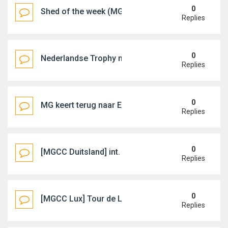
0
Shed of the week (MG TF)
Replies
0
Nederlandse Trophy nummer 32
Replies
0
MG keert terug naar Europa met elektrische suv
Replies
0
[MGCC Duitsland] int. Pinkster Meeting (07-10 jun
Replies
0
[MGCC Lux] Tour de Lux (29-30 juni 2019)
Replies