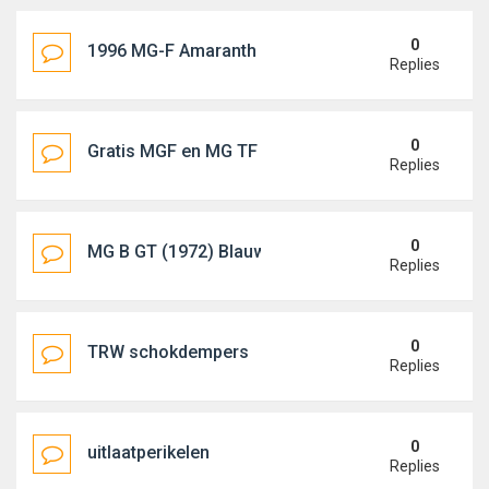
0
1996 MG-F Amaranth €2950,-
Replies
0
Gratis MGF en MG TF Workshop Manual
Replies
0
MG B GT (1972) Blauw (Riviera Blue)
Replies
0
TRW schokdempers
Replies
0
uitlaatperikelen
Replies