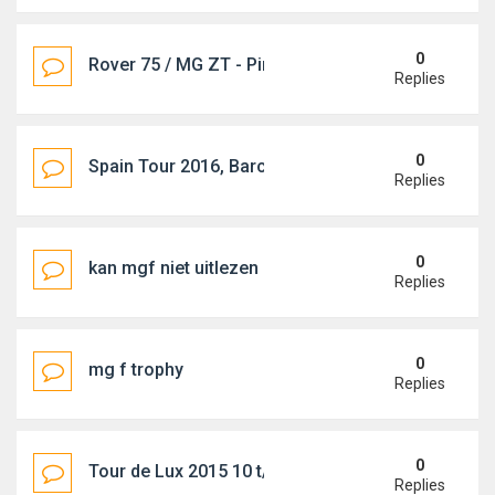
0
Rover 75 / MG ZT - Pinksteren 2017 - Oostenrijk
Replies
0
Spain Tour 2016, Barcelona 22.09.-25.09.2016
Replies
0
kan mgf niet uitlezen
Replies
0
mg f trophy
Replies
0
Tour de Lux 2015 10 t/m 12 Juli
Replies