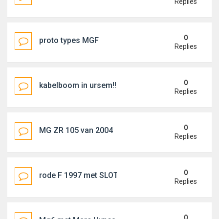
Replies
0
proto types MGF
Replies
0
kabelboom in ursem!!
Replies
0
MG ZR 105 van 2004
Replies
0
rode F 1997 met SLOTJE
Replies
0