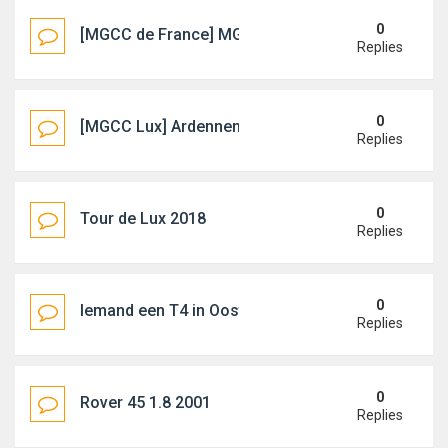
0
[MGCC de France] MG Day at Magny-Cours (7-9 ju
Replies
0
[MGCC Lux] Ardennen MeetinG (22-25 aug 2019)
Replies
0
Tour de Lux 2018
Replies
0
Iemand een T4 in Oost Vlaanderen?
Replies
0
Rover 45 1.8 2001
Replies