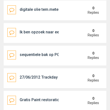
0
digitale olie tem.meter en water temp.meter group
Replies
0
Ik ben opzoek naar een goede MG garage regio oo
Replies
0
sequentiele bak op PG1 ?
Replies
0
27/06/2012 Trackday Zolder
Replies
0
Gratis Paint restoration kit van Meguiar's
Replies