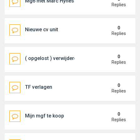
Mg6 met Marc Hynes in BTCC
Replies
0
Nieuwe cv unit
Replies
0
( opgelost ) verwijderen " buttress to subframe "
Replies
0
TF verlagen
Replies
0
Mijn mgf te koop
Replies