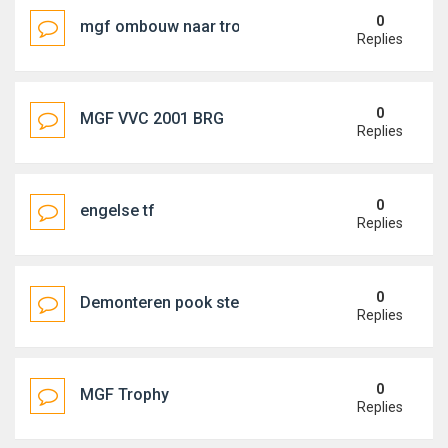
0
mgf ombouw naar trophy 160pk blok
Replies
0
MGF VVC 2001 BRG
Replies
0
engelse tf
Replies
0
Demonteren pook stepspeed
Replies
0
MGF Trophy
Replies