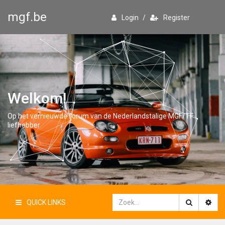
mgf.be
Login
/
Register
Welkom!
Op het vernieuwde forum van de Nederlandstalige MGF/TF
liefhebber
QUICK LINKS