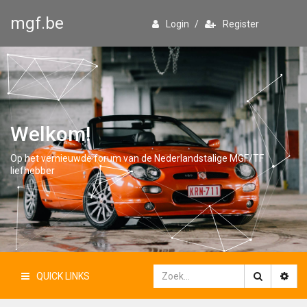
mgf.be
Login
/
Register
Welkom!
Op het vernieuwde forum van de Nederlandstalige MGF/TF
liefhebber
QUICK LINKS