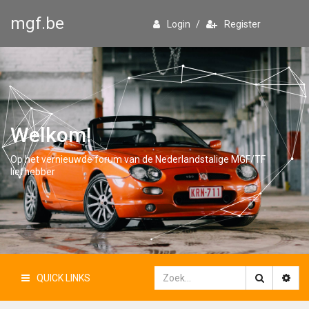
mgf.be
Login
/
Register
Welkom!
Op het vernieuwde forum van de Nederlandstalige MGF/TF
liefhebber
QUICK LINKS